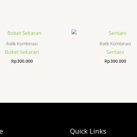
Batik Kombinasi
Batik Kombinasi
Boket Sekaran
Sentani
Rp
300.000
Rp
300.000
e
Quick Links