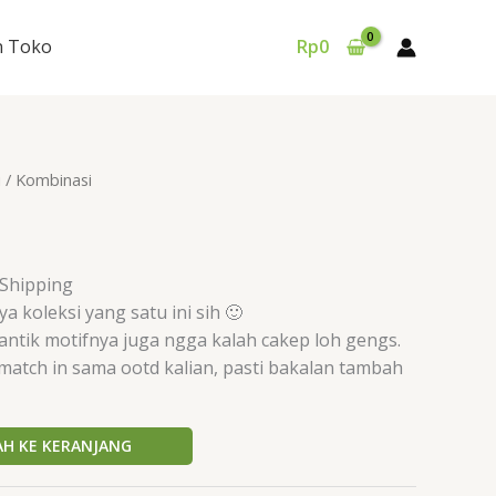
n Toko
Rp
0
i
/ Kombinasi
 Shipping
a koleksi yang satu ini sih 🙂
antik motifnya juga ngga kalah cakep loh gengs.
 match in sama ootd kalian, pasti bakalan tambah
H KE KERANJANG