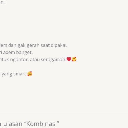
n :
dem dan gak gerah saat dipakai.
ti adem banget..
a untuk ngantor, atau seragaman
n yang smart
 ulasan “Kombinasi”