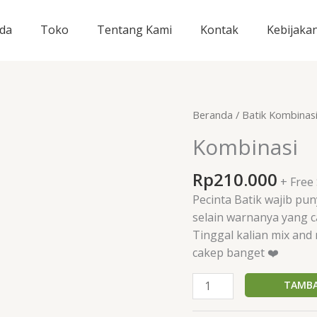
da
Toko
Tentang Kami
Kontak
Kebijaka
Kuantitas
Beranda
/
Batik Kombinas
Kombinasi
Kombinasi
Rp
210.000
+ Free
Pecinta Batik wajib puny
selain warnanya yang c
Tinggal kalian mix and
cakep banget ❤️
TAMBA