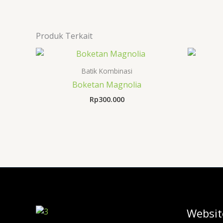
Produk Terkait
Batik Kombinasi
Boketan Magnolia
Rp
300.000
Websit